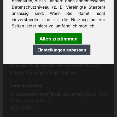
beinhalten, die in Ländern ohne angemessenes
Eichenring 3
Datenschutzniveau (z. B. Vereinigte Staaten)
94060 Pocking
ansässig sind. Wenn Sie damit nicht
Deutschland
einverstanden sind, ist die Nutzung unserer
Seiten leider nicht vollumfänglich möglich.
Kontakt
Telefon:
+49 (0)8538 912 99 00
Allen zustimmen
Telefax:
+49 (0)8538 91 20 55
Einstellungen anpassen
E-Mail:
buy@frankcom.info
Hinweis:
Frankcom ist nicht zwangsläufig der
Inhaber der aufgerufenen Domain.
Umsatzsteuer
Umsatzsteuer-Identifikationsnummer gemäß §27a
Umsatzsteuergesetz:
DE814529041